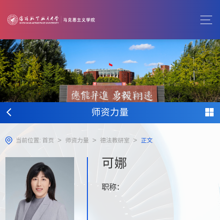
师资力量
>
>
>
当前位置:
首页
师资力量
德法教研室
正文
可娜
职称：