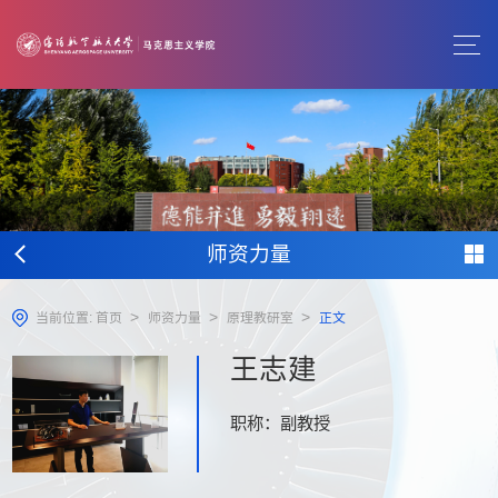
师资力量
>
>
>
当前位置:
首页
师资力量
原理教研室
正文
王志建
职称：副教授