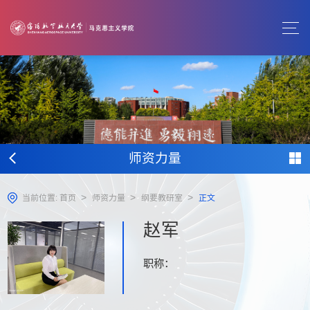
师资力量
>
>
>
当前位置:
首页
师资力量
纲要教研室
正文
​赵军
职称：