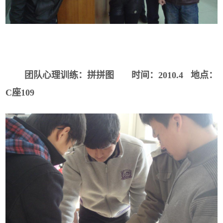
团队心理训练：拼拼图
时间：
2010.4
地点：
C
座
109